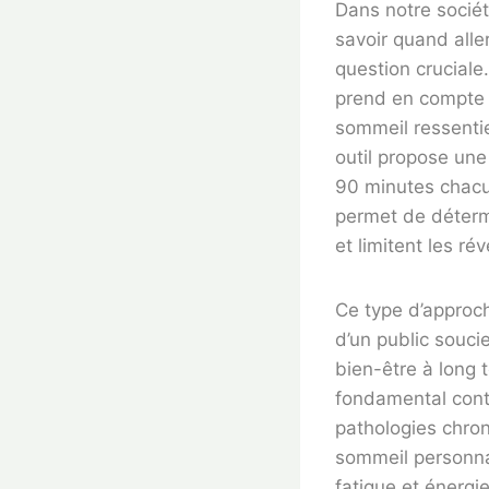
Dans notre sociét
savoir quand all
question cruciale
prend en compte p
sommeil ressentie
outil propose un
90 minutes chacu
permet de détermi
et limitent les réve
Ce type d’approch
d’un public souc
bien-être à long 
fondamental contr
pathologies chro
sommeil personnal
fatigue et énergi