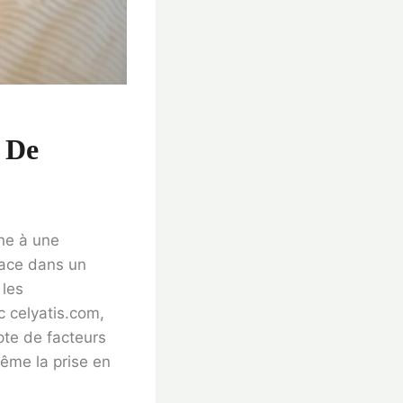
 De
ne à une
cace dans un
 les
 celyatis.com,
pte de facteurs
même la prise en