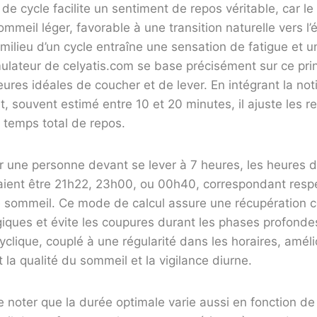
n de cycle facilite un sentiment de repos véritable, car 
meil léger, favorable à une transition naturelle vers l’év
n milieu d’un cycle entraîne une sensation de fatigue et 
ulateur de celyatis.com se base précisément sur ce pri
ures idéales de coucher et de lever. En intégrant la no
, souvent estimé entre 10 et 20 minutes, il ajuste les
e temps total de repos.
r une personne devant se lever à 7 heures, les heures 
raient être 21h22, 23h00, ou 00h40, correspondant resp
de sommeil. Ce mode de calcul assure une récupération 
giques et évite les coupures durant les phases profond
clique, couplé à une régularité dans les horaires, améli
la qualité du sommeil et la vigilance diurne.
de noter que la durée optimale varie aussi en fonction de 