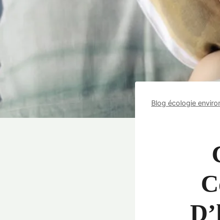
Blog écologie envir
C
D’