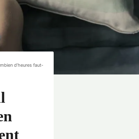
ombien d’heures faut-
l
en
ent