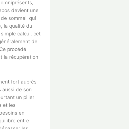
t omniprésents,
repos devient une
e de sommeil qui
 la qualité du
simple calcul, cet
 généralement de
 Ce procédé
t la récupération
ment fort auprès
s aussi de son
rtant un pilier
 et les
 besoins en
uilibre entre
 dépasser les