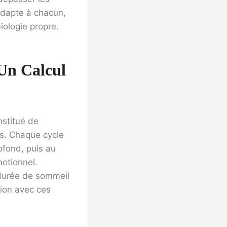
’adapte à chacun,
iologie propre.
Un Calcul
nstitué de
s. Chaque cycle
ofond, puis au
motionnel.
 durée de sommeil
ion avec ces