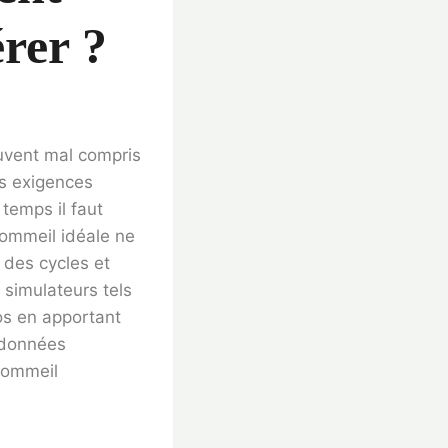
rer ?
ouvent mal compris
es exigences
temps il faut
sommeil idéale ne
e des cycles et
 simulateurs tels
os en apportant
t données
 sommeil