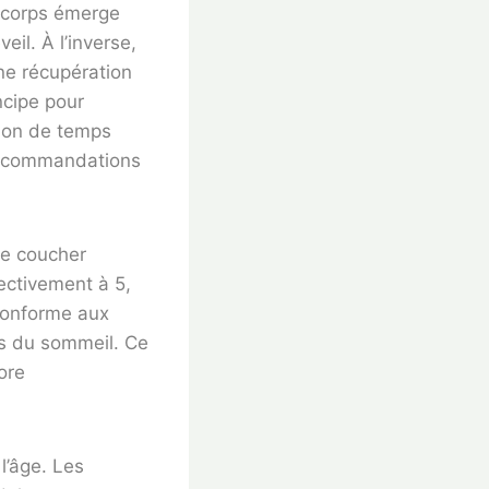
le corps émerge
eil. À l’inverse,
une récupération
ncipe pour
tion de temps
 recommandations
de coucher
ectivement à 5,
conforme aux
es du sommeil. Ce
ore
l’âge. Les