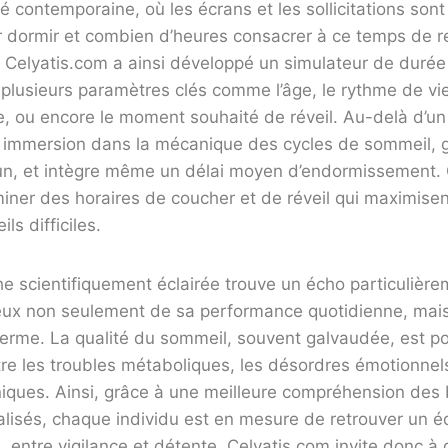
é contemporaine, où les écrans et les sollicitations son
er dormir et combien d’heures consacrer à ce temps de 
. Celyatis.com a ainsi développé un simulateur de duré
lusieurs paramètres clés comme l’âge, le rythme de vie,
, ou encore le moment souhaité de réveil. Au-delà d’un 
e immersion dans la mécanique des cycles de sommeil,
n, et intègre même un délai moyen d’endormissement.
ner des horaires de coucher et de réveil qui maximisen
ils difficiles.
e scientifiquement éclairée trouve un écho particulière
ieux non seulement de sa performance quotidienne, mai
terme. La qualité du sommeil, souvent galvaudée, est pou
e les troubles métaboliques, les désordres émotionnels
niques. Ainsi, grâce à une meilleure compréhension des
isés, chaque individu est en mesure de retrouver un éq
e, entre vigilance et détente. Celyatis.com invite donc à