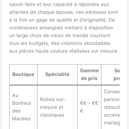
savoir-faire et leur capacité à répondre aux
attentes de chaque épouse, ces adresses sont
à la fois un gage de qualité et d’originalité. De
nombreuses enseignes mettent à disposition
un large choix de robes de mariée couvrant
tous les budgets, des créations abordables
aux pièces haute couture réalisées sur mesure.
Gamme
Servi
Boutique
Spécialité
de prix
propo
Conseils
Au
Robes sur-
personnali
Bonheur
€€ – €€
mesure et
retouches,
des
€
classiques
accessoire
Mariées
mariage