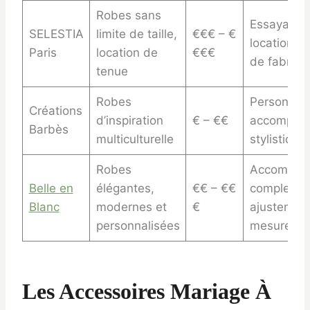
Robes sans
Essayages 
SELESTIA
limite de taille,
€€€ – €
location, at
Paris
location de
€€€
de fabrica
tenue
Robes
Personnali
Créations
d’inspiration
€ – €€
accompag
Barbès
multiculturelle
stylistique
Robes
Accompag
Belle en
élégantes,
€€ – €€
complet,
Blanc
modernes et
€
ajustement
personnalisées
mesure
Les Accessoires Mariage À