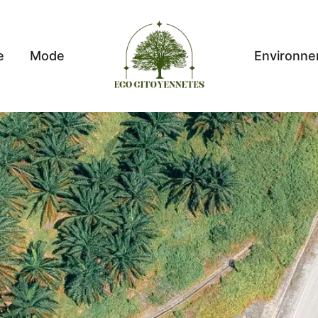
e
Mode
Environn