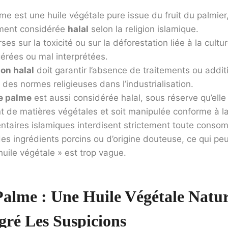
lme est une huile végétale pure issue du fruit du palmier,
ment considérée
halal
selon la religion islamique.
ses sur la toxicité ou sur la déforestation liée à la cult
érées ou mal interprétées.
ion halal
doit garantir l’absence de traitements ou additif
 des normes religieuses dans l’industrialisation.
e palme
est aussi considérée halal, sous réserve qu’elle
 de matières végétales et soit manipulée conforme à la 
entaires islamiques interdisent strictement toute conso
s ingrédients porcins ou d’origine douteuse, ce qui pe
huile végétale » est trop vague.
Palme : Une Huile Végétale Natu
gré Les Suspicions