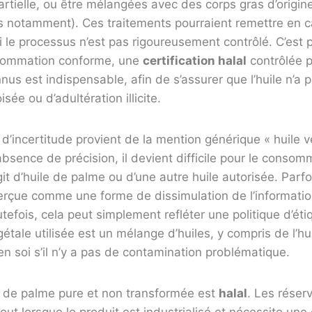
artielle, ou être mélangées avec des corps gras d’origin
s notamment). Ces traitements pourraient remettre en c
si le processus n’est pas rigoureusement contrôlé. C’est 
nsommation conforme, une
certification halal
contrôlée 
us est indispensable, afin de s’assurer que l’huile n’a 
sée ou d’adultération illicite.
d’incertitude provient de la mention générique « huile v
bsence de précision, il devient difficile pour le consomm
agit d’huile de palme ou d’une autre huile autorisée. Parfo
erçue comme une forme de dissimulation de l’informatio
tefois, cela peut simplement refléter une politique d’ét
égétale utilisée est un mélange d’huiles, y compris de l’h
 en soi s’il n’y a pas de contamination problématique.
e de palme pure et non transformée est
halal
. Les réser