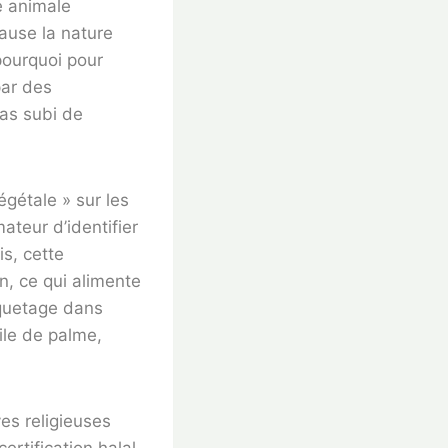
e animale
ause la nature
pourquoi pour
par des
pas subi de
égétale » sur les
ateur d’identifier
is, cette
n, ce qui alimente
iquetage dans
uile de palme,
ves religieuses