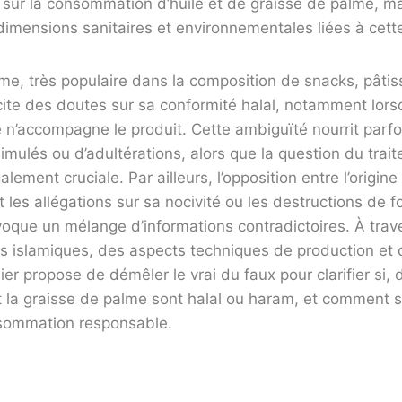
e sur la consommation d’huile et de graisse de palme, m
imensions sanitaires et environnementales liées à cette
me, très populaire dans la composition de snacks, pâtiss
cite des doutes sur sa conformité halal, notamment lor
ire n’accompagne le produit. Cette ambiguïté nourrit par
simulés ou d’adultérations, alors que la question du trait
galement cruciale. Par ailleurs, l’opposition entre l’origin
t les allégations sur sa nocivité ou les destructions de fo
oque un mélange d’informations contradictoires. À trav
es islamiques, des aspects techniques de production et
ier propose de démêler le vrai du faux pour clarifier si,
e et la graisse de palme sont halal ou haram, et comment s
sommation responsable.