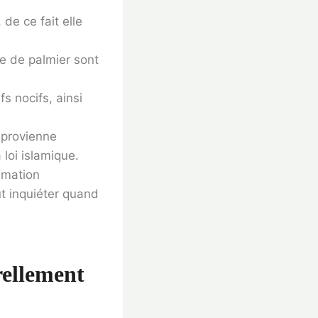
 de ce fait elle
ure de palmier sont
s nocifs, ainsi
 provienne
loi islamique.
mmation
ut inquiéter quand
rellement