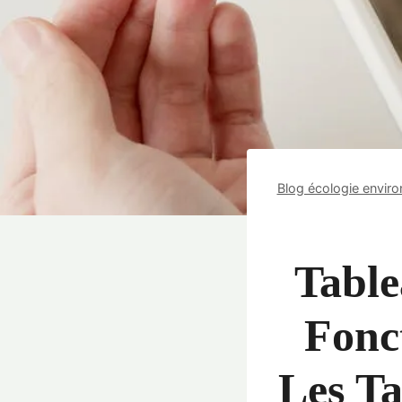
Blog écologie envir
Table
Fonc
Les T