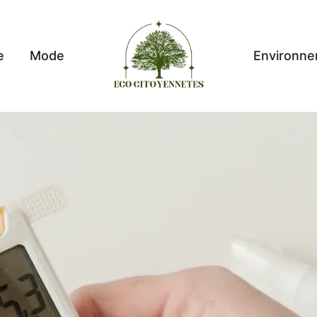
e
Mode
Environn