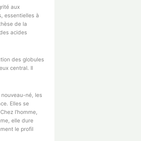
grité aux
, essentielles à
nthèse de la
 des acides
ction des globules
x central. Il
e nouveau-né, les
ce. Elles se
. Chez l’homme,
mme, elle dure
ent le profil