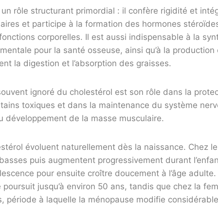
 rôle structurant primordial : il confère rigidité et inté
ires et participe à la formation des hormones stéroïdes
fonctions corporelles. Il est aussi indispensable à la sy
mentale pour la santé osseuse, ainsi qu’à la production
itent la digestion et l’absorption des graisses.
ouvent ignoré du cholestérol est son rôle dans la prote
tains toxiques et dans la maintenance du système nerveu
au développement de la masse musculaire.
stérol évoluent naturellement dès la naissance. Chez l
 basses puis augmentent progressivement durant l’enfan
dolescence pour ensuite croître doucement à l’âge adulte
e poursuit jusqu’à environ 50 ans, tandis que chez la fe
, période à laquelle la ménopause modifie considérablem