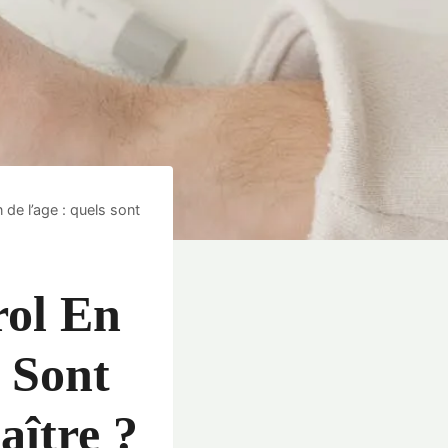
 de l’age : quels sont
rol En
 Sont
ître ?