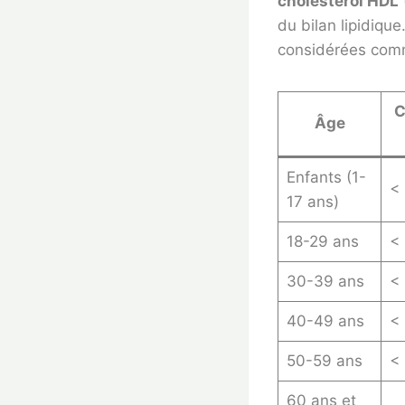
cholestérol HDL
du bilan lipidiqu
considérées comm
C
Âge
Enfants (1-
< 
17 ans)
18-29 ans
<
30-39 ans
< 
40-49 ans
< 
50-59 ans
<
60 ans et