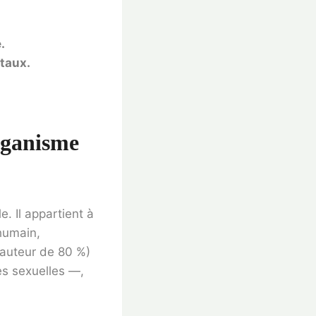
.
taux.
rganisme
e. Il appartient à
 humain,
hauteur de 80 %)
es sexuelles —,