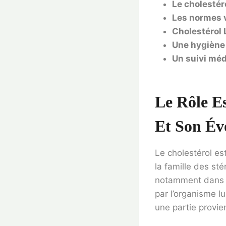
Le cholestér
Les normes v
Cholestérol 
Une hygiène 
Un suivi médi
Le Rôle E
Et Son Év
Le cholestérol est
la famille des st
notamment dans le
par l’organisme l
une partie provien