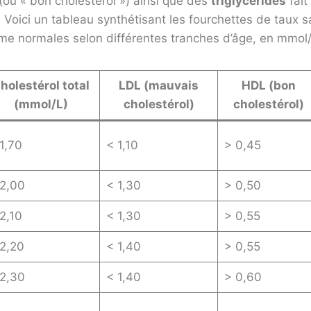
(ou « bon cholestérol ») ainsi que des
triglycérides
fait
e. Voici un tableau synthétisant les fourchettes de taux 
e normales selon différentes tranches d’âge, en mmol/
holestérol total
LDL (mauvais
HDL (bon
(mmol/L)
cholestérol)
cholestérol)
1,70
< 1,10
> 0,45
 2,00
< 1,30
> 0,50
2,10
< 1,30
> 0,55
2,20
< 1,40
> 0,55
 2,30
< 1,40
> 0,60