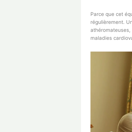
Parce que cet équi
régulièrement. Un
athéromateuses, q
maladies cardiova