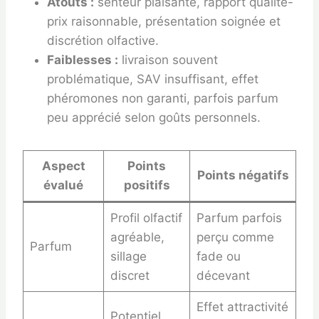
Atouts :
senteur plaisante, rapport qualité-
prix raisonnable, présentation soignée et
discrétion olfactive.
Faiblesses :
livraison souvent
problématique, SAV insuffisant, effet
phéromones non garanti, parfois parfum
peu apprécié selon goûts personnels.
Aspect
Points
Points négatifs
évalué
positifs
Profil olfactif
Parfum parfois
agréable,
perçu comme
Parfum
sillage
fade ou
discret
décevant
Effet attractivité
Potentiel