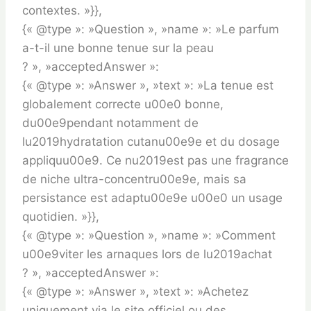
contextes. »}},
{« @type »: »Question », »name »: »Le parfum
a-t-il une bonne tenue sur la peau
? », »acceptedAnswer »:
{« @type »: »Answer », »text »: »La tenue est
globalement correcte u00e0 bonne,
du00e9pendant notamment de
lu2019hydratation cutanu00e9e et du dosage
appliquu00e9. Ce nu2019est pas une fragrance
de niche ultra-concentru00e9e, mais sa
persistance est adaptu00e9e u00e0 un usage
quotidien. »}},
{« @type »: »Question », »name »: »Comment
u00e9viter les arnaques lors de lu2019achat
? », »acceptedAnswer »:
{« @type »: »Answer », »text »: »Achetez
uniquement via le site officiel ou des